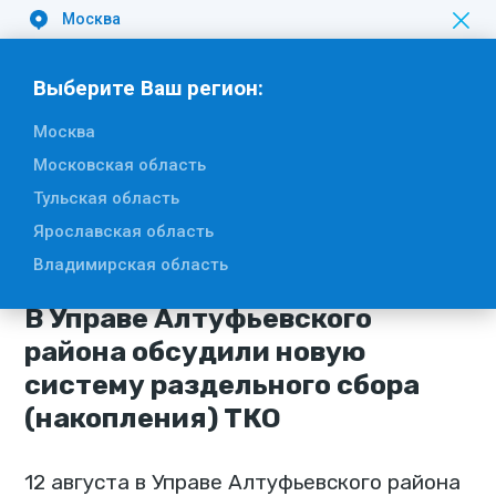
Москва
Вакансии
Выберите Ваш регион:
Москва
Московская область
Тульская область
13 августа 2019
Ярославская область
#СВАО
#Раздельный сбор отходов
Владимирская область
#Эко акции
#Встречи с населением
В Управе Алтуфьевского
района обсудили новую
систему раздельного сбора
(накопления) ТКО
12 августа в Управе Алтуфьевского района