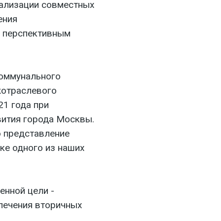
ализации совместных
ения
о перспективным
коммунального
жотраслевого
21 года при
вития города Москвы.
 представление
ке одного из наших
енной цели -
влечения вторичных