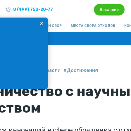
8 (499) 750-20-77
Вакансии
ОМПАНИИ
РАЗДЕЛЬНЫЙ СБОР
МЕСТА СБОРА ОТХОДОВ
КО
:
Подписка на новости
сква
#Новости отрасли
#Достижения
ничество с научн
ством
ск инноваций в сфере обращения с от