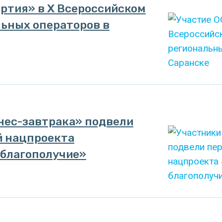
артия» в X Всероссийском
льных операторов в
нес-завтрака» подвели
й нацпроекта
 благополучие»