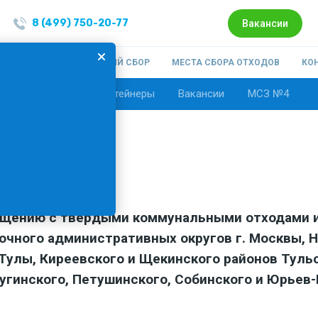
8 (499) 750-20-77
Вакансии
ОМПАНИИ
РАЗДЕЛЬНЫЙ СБОР
МЕСТА СБОРА ОТХОДОВ
КО
:
ы
Автопарк
Контейнеры
Вакансии
МСЗ №4
я
ращению с твёрдыми коммунальными отходами 
очного административных округов г. Москвы, 
. Тулы, Киреевского и Щекинского районов Туль
угинского, Петушинского, Собинского и Юрьев