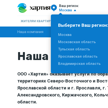
Ваш регион:
Москва
ЖИТЕЛЯМ КВАРТИР
БИЗНЕСУ
НОВОСТИ
О К
Выберите Ваш регион
Наша компания
Благодарности
Наши клиент
Москва
Московская область
Тульская область
Наша компани
Ярославская область
Владимирская область
ООО «Хартия» оказывает услуги по об
территориях Северо-Восточного и Вост
Ярославской области и г. Ярославля, г
Александровского, Киржачского, Кольч
области.