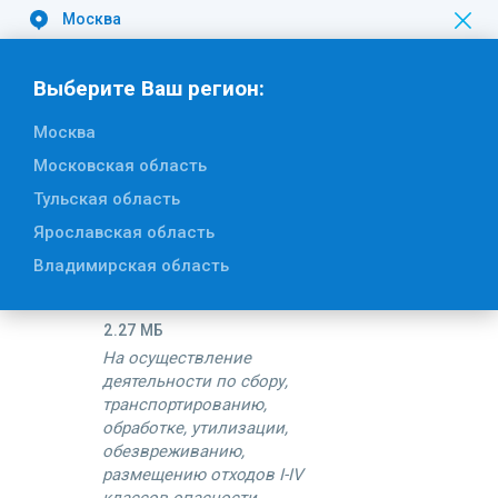
Москва
Вакансии
Выберите Ваш регион:
Москва
Московская область
Документы Общества
Тульская область
Ярославская область
Лицензия № Л020-00113-
Владимирская область
77/00114244 от от 29
декабря 2015 года
2.27 МБ
На осуществление
деятельности по сбору,
транспортированию,
обработке, утилизации,
обезвреживанию,
размещению отходов I-IV